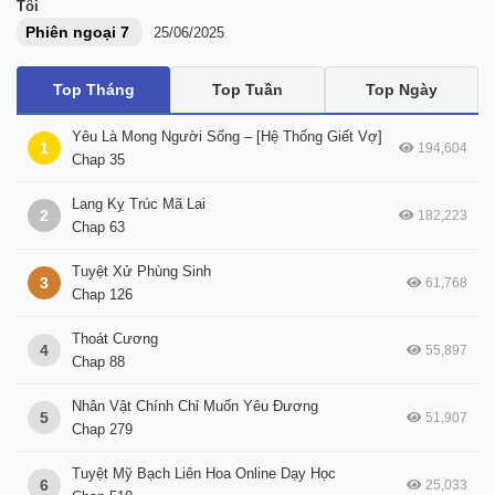
Tôi
Phiên ngoại 7
25/06/2025
Top Tháng
Top Tuần
Top Ngày
Yêu Là Mong Người Sống – [Hệ Thống Giết Vợ]
1
194,604
Chap 35
Lang Kỵ Trúc Mã Lai
2
182,223
Chap 63
Tuyệt Xử Phùng Sinh
3
61,768
Chap 126
Thoát Cương
4
55,897
Chap 88
Nhân Vật Chính Chỉ Muốn Yêu Đương
5
51,907
Chap 279
Tuyệt Mỹ Bạch Liên Hoa Online Dạy Học
6
25,033