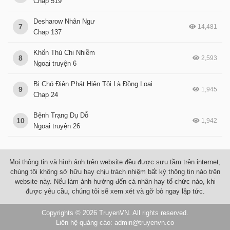
Chap 519
Desharow Nhân Ngư
7
14,481
Chap 137
Khốn Thú Chi Nhiễm
8
2,593
Ngoại truyện 6
Bị Chó Điên Phát Hiện Tôi Là Đồng Loại
9
1,945
Chap 24
Bệnh Trạng Dụ Dỗ
10
1,942
Ngoại truyện 26
Mọi thông tin và hình ảnh trên website đều được sưu tầm trên internet,
chúng tôi không sở hữu hay chịu trách nhiệm bất kỳ thông tin nào trên
website này. Nếu làm ảnh hưởng đến cá nhân hay tổ chức nào, khi
được yêu cầu, chúng tôi sẽ xem xét và gỡ bỏ ngay lập tức.
Copyrights © 2026
TruyenVN
. All rights reserved.
Liên hệ quảng cáo:
admin@truyenvn.co