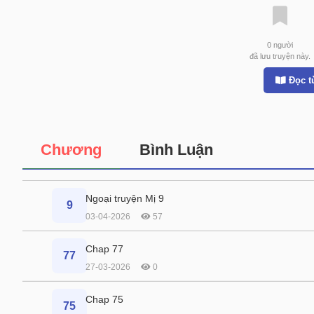
0
người
đã lưu truyện này.
Đọc t
Chương
Bình Luận
Ngoại truyện Mị 9
9
03-04-2026
57
Chap 77
77
27-03-2026
0
Chap 75
75