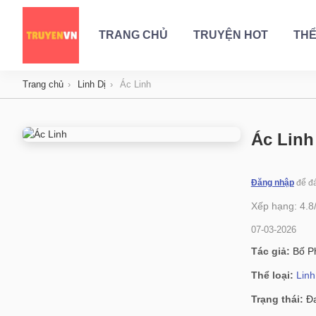
TRANG CHỦ
TRUYỆN HOT
THỂ
Trang chủ
Linh Dị
Ác Linh
Ác Linh
Đăng nhập
để đá
Xếp hạng:
4.8
07-03-2026
Tác giả:
Bố P
Thể loại:
Linh
Trạng thái:
Đa