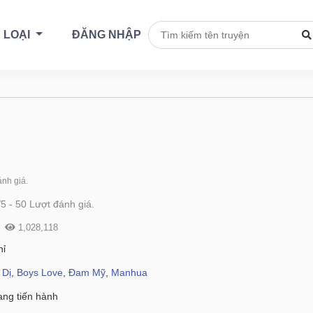
 LOẠI
ĐĂNG NHẬP
nh giá.
/
5
-
50
Lượt đánh giá.
1,028,118
hỉ
 Dị
,
Boys Love
,
Đam Mỹ
,
Manhua
ng tiến hành