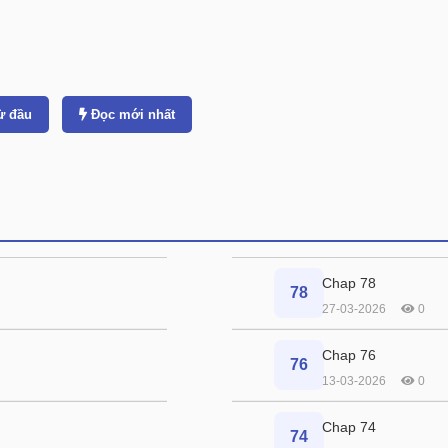
ừ đầu
Đọc mới nhất
Chap 78
78
27-03-2026
0
Chap 76
76
13-03-2026
0
Chap 74
74