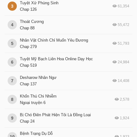
Tuyệt Xử Phùng Sinh
3
61,354
Chap 126
Thoát Cương
4
55,472
Chap 88
Nhân Vật Chính Chỉ Muốn Yêu Đương
5
51,793
Chap 279
Tuyệt Mỹ Bạch Liên Hoa Online Dạy Học
6
24,984
Chap 519
Desharow Nhân Ngư
7
14,408
Chap 137
Khốn Thú Chi Nhiễm
8
2,578
Ngoại truyện 6
Bị Chó Điên Phát Hiện Tôi Là Đồng Loại
9
1,924
Chap 24
Bệnh Trạng Dụ Dỗ
10
1,923