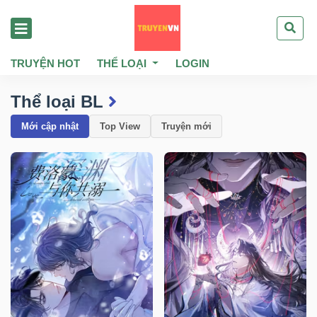
TRUYỆN HOT
THỂ LOẠI
LOGIN
Thể loại BL
Mới cập nhật
Top View
Truyện mới