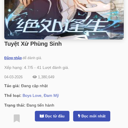
Tuyệt Xử Phùng Sinh
Đăng nhập
để đánh giá.
Xếp hạng:
4.7
/
5
-
41
Lượt đánh giá.
04-03-2026
1,380,649
Tác giả:
Đang cập nhật
Thể loại:
Boys Love
,
Đam Mỹ
Trạng thái:
Đang tiến hành
Đọc từ đầu
Đọc mới nhất