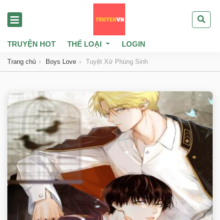
TRUYỆN HOT
THỂ LOẠI
LOGIN
Trang chủ
Boys Love
Tuyệt Xử Phùng Sinh