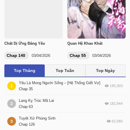
Chất Dị Ứng Đáng Yêu
Quan Hệ Khao Khát
Chap 140
Chap 55
03/04/2026
03/04/2026
Top Tháng
Top Tuần
Top Ngày
Yêu Là Mong Người Sống – [Hệ Thống Giết Vợ]
1
195,303
Chap 35
Lang Kỵ Trúc Mã Lai
2
182,944
Chap 63
Tuyệt Xử Phùng Sinh
3
62,060
Chap 126