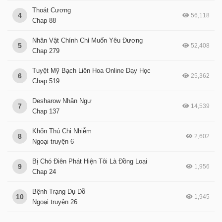
Thoát Cương
4
56,118
Chap 88
Nhân Vật Chính Chỉ Muốn Yêu Đương
5
52,408
Chap 279
Tuyệt Mỹ Bạch Liên Hoa Online Dạy Học
6
25,362
Chap 519
Desharow Nhân Ngư
7
14,539
Chap 137
Khốn Thú Chi Nhiễm
8
2,602
Ngoại truyện 6
Bị Chó Điên Phát Hiện Tôi Là Đồng Loại
9
1,956
Chap 24
Bệnh Trạng Dụ Dỗ
10
1,945
Ngoại truyện 26