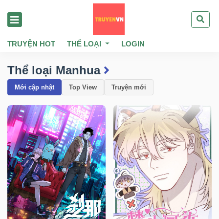
TRUYỆN HOT
THỂ LOẠI
LOGIN
Thể loại Manhua
Mới cập nhật
Top View
Truyện mới