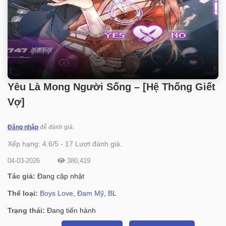
Yêu Là Mong Người Sống – [Hệ Thống Giết
Vợ]
Đăng nhập
để đánh giá.
Xếp hạng:
4.6
/
5
-
17
Lượt đánh giá.
04-03-2026
380,419
Tác giả:
Đang cập nhật
Thể loại:
Boys Love
,
Đam Mỹ
,
BL
Trạng thái:
Đang tiến hành