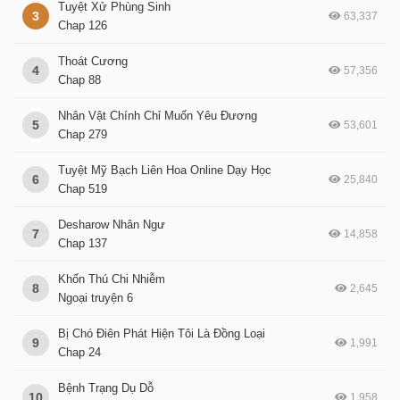
Tuyệt Xử Phùng Sinh
3
63,337
Chap 126
Thoát Cương
4
57,356
Chap 88
Nhân Vật Chính Chỉ Muốn Yêu Đương
5
53,601
Chap 279
Tuyệt Mỹ Bạch Liên Hoa Online Dạy Học
6
25,840
Chap 519
Desharow Nhân Ngư
7
14,858
Chap 137
Khốn Thú Chi Nhiễm
8
2,645
Ngoại truyện 6
Bị Chó Điên Phát Hiện Tôi Là Đồng Loại
9
1,991
Chap 24
Bệnh Trạng Dụ Dỗ
10
1,958