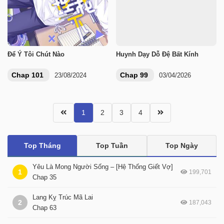
Để Ý Tôi Chút Nào
Huynh Dạy Dỗ Đệ Bất Kính
Chap 101
Chap 99
23/08/2024
03/04/2026
1
2
3
4
Top Tháng
Top Tuần
Top Ngày
Yêu Là Mong Người Sống – [Hệ Thống Giết Vợ]
1
199,701
Chap 35
Lang Kỵ Trúc Mã Lai
2
187,043
Chap 63