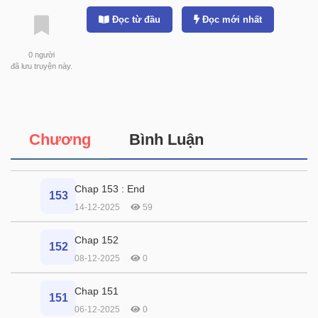
Đọc từ đầu
Đọc mới nhất
0
người
đã lưu truyện này.
Chương
Bình Luận
Chap 153 : End
153
14-12-2025
59
Chap 152
152
08-12-2025
0
Chap 151
151
06-12-2025
0