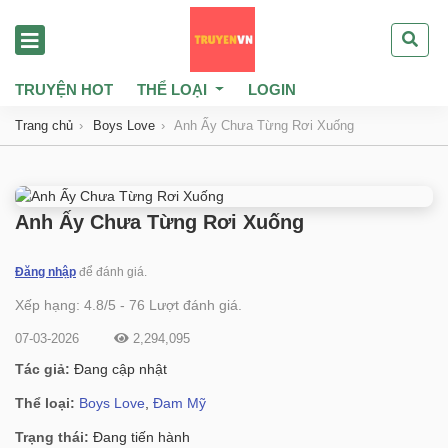
TRUYỆN HOT
THỂ LOẠI
LOGIN
Trang chủ
Boys Love
Anh Ấy Chưa Từng Rơi Xuống
Anh Ấy Chưa Từng Rơi Xuống
Đăng nhập
để đánh giá.
Xếp hạng:
4.8
/
5
-
76
Lượt đánh giá.
07-03-2026
2,294,095
Tác giả:
Đang cập nhật
Thể loại:
Boys Love
,
Đam Mỹ
Trạng thái:
Đang tiến hành