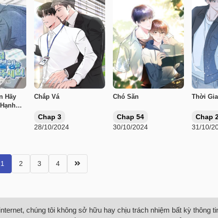
n Hãy
Chắp Vá
Chó Săn
Thời Gi
 Hạnh
Chap 3
Chap 54
Chap 
28/10/2024
30/10/2024
31/10/2
1
2
3
4
internet, chúng tôi không sở hữu hay chịu trách nhiệm bất kỳ thông 