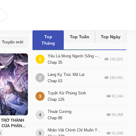
Top
Top Tuần
Top Ngày
Truyện mới
Tháng
Yêu Là Mong Người Sống – [Hệ Thống Giết Vợ]
1
192,821
Chap 35
Lang Kỵ Trúc Mã Lai
2
180,491
Chap 63
Tuyệt Xử Phùng Sinh
3
61,244
Chap 126
Thoát Cương
4
55,368
Chap 88
I TRỞ THÀNH
I CỦA PHẢN
Nhân Vật Chính Chỉ Muốn Yêu Đương
5
5
51,699