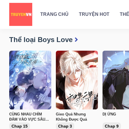
TRANG CHỦ
TRUYỆN HOT
THỂ
Thể loại Boys Love
CÙNG NHAU CHÌM
Gieo Quả Nhưng
DỊ ỨNG
ĐẮM VÀO VỰC SÂU
Không Được Quả
PHEREMONE
Chap 15
Chap 3
Chap 9