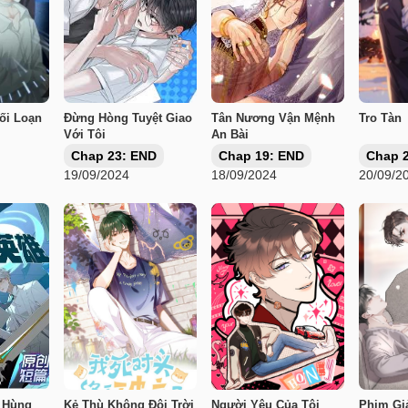
ối Loạn
Đừng Hòng Tuyệt Giao
Tân Nương Vận Mệnh
Tro Tàn
Với Tôi
An Bài
Chap 23: END
Chap 19: END
Chap 
19/09/2024
18/09/2024
20/09/2
 Hùng
Kẻ Thù Không Đội Trời
Người Yêu Của Tôi
Phim Gi