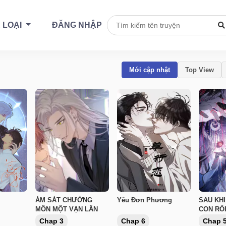
 LOẠI
ĐĂNG NHẬP
Mới cập nhật
Top View
ÁM SÁT CHƯỞNG
Yêu Đơn Phương
SAU KH
MÔN MỘT VẠN LẦN
CON RỐ
DIỆN
Chap 3
Chap 6
Chap 