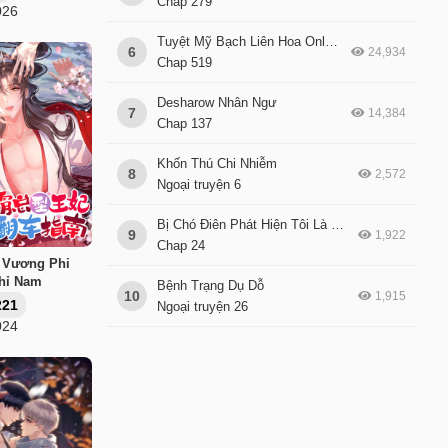
Chap 279
026
Tuyệt Mỹ Bạch Liên Hoa Online Dạy Học
6
24,934
Chap 519
Desharow Nhân Ngư
7
14,384
Chap 137
Khốn Thú Chi Nhiễm
8
2,572
Ngoại truyện 6
Bị Chó Điên Phát Hiện Tôi Là Đồng Loại
9
1,922
Chap 24
 Vương Phi
Chỉ Nam
Bệnh Trạng Dụ Dỗ
10
1,915
221
Ngoại truyện 26
024