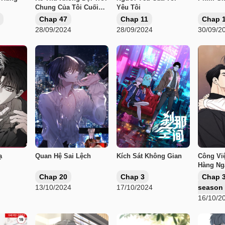
Chung Của Tôi Cuối
Yêu Tôi
Cùng Cũng Phá Sản
Chap 47
Chap 11
Chap 
Rồi
28/09/2024
28/09/2024
30/09/2
ạ
Quan Hệ Sai Lệch
Kích Sát Không Gian
Công Vi
Hàng Ng
Chap 20
Chap 3
Chap 3
13/10/2024
17/10/2024
season
16/10/2