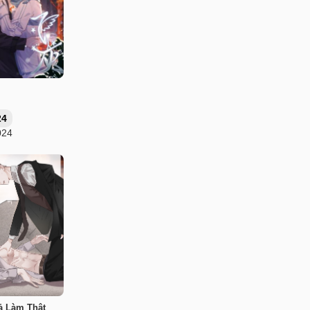
24
024
ả Làm Thật