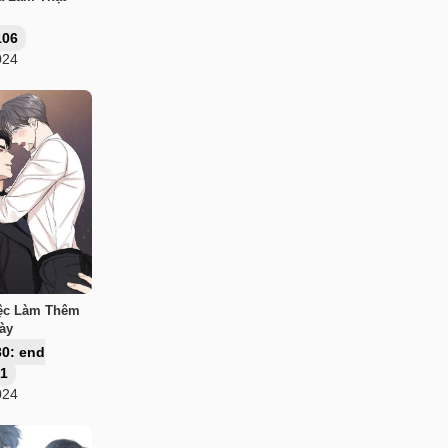
106
024
ệc Làm Thêm
ày
0: end
 1
024