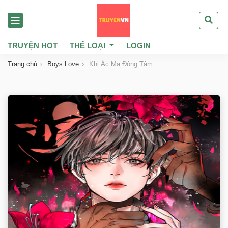
TRUYỆN HOT
THỂ LOẠI
LOGIN
Trang chủ
Boys Love
Khi Ác Ma Động Tâm