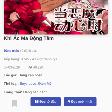
Khi Ác Ma Động Tâm
Đăng nhập
để đánh giá.
Xếp hạng:
3.5
/
5
-
4
Lượt đánh giá.
07-03-2026
48,220
Tác giả:
Đang cập nhật
Thể loại:
Boys Love
,
Đam Mỹ
Trạng thái:
Đang tiến hành
Đọc từ đầu
Đọc mới nhất