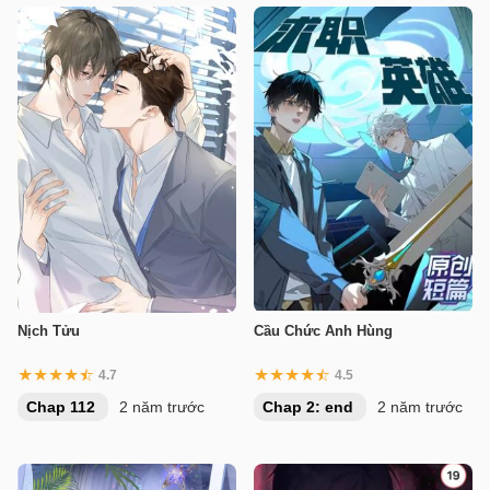
Nịch Tửu
Cầu Chức Anh Hùng
4.7
4.5
Chap 112
2 năm trước
Chap 2: end
2 năm trước