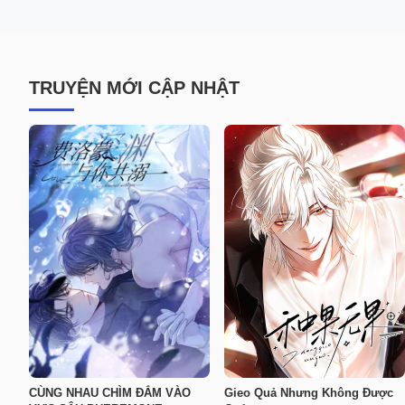
TRUYỆN MỚI CẬP NHẬT
CÙNG NHAU CHÌM ĐẮM VÀO
Gieo Quả Nhưng Không Được