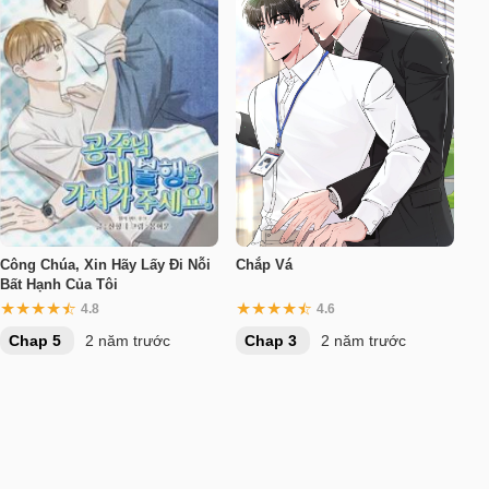
Công Chúa, Xin Hãy Lấy Đi Nỗi
Chắp Vá
Bất Hạnh Của Tôi
4.8
4.6
Chap 5
2 năm trước
Chap 3
2 năm trước