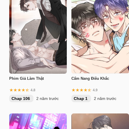
Phim Giả Làm Thật
Cẩm Nang Điêu Khắc
4.8
4.9
Chap 106
2 năm trước
Chap 1
2 năm trước