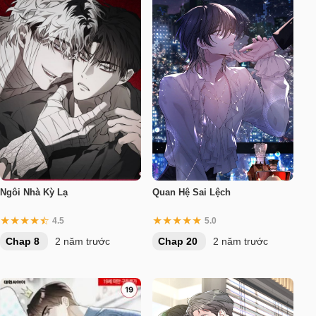
Ngôi Nhà Kỳ Lạ
Quan Hệ Sai Lệch
4.5
5.0
Chap 8
2 năm trước
Chap 20
2 năm trước