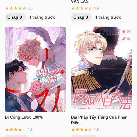
VẠN LẦN
5.0
4.9
Chap 9
4 tháng trước
Chap 3
4 tháng trước
Bị Công Lược 100%
Đại Pháp Tẩy Trắng Của Phản
Diện
4.2
4.6