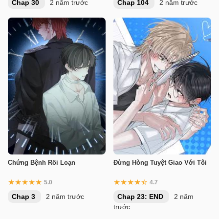
Chap 30
2 năm trước
Chap 104
2 năm trước
Chứng Bệnh Rối Loạn
Đừng Hòng Tuyệt Giao Với Tôi
5.0
4.7
Chap 3
2 năm trước
Chap 23: END
2 năm
trước