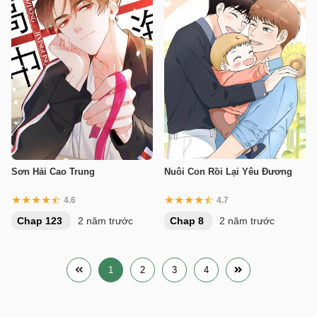
Sơn Hải Cao Trung
Nuôi Con Rồi Lại Yêu Đương
4.6
4.7
Chap 123
2 năm trước
Chap 8
2 năm trước
1
2
3
4