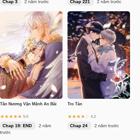
Chap 3
2 năm trước
Chap 221
2 năm trước
Tân Nương Vận Mệnh An Bài
Tro Tàn
5.0
4.2
Chap 19: END
2 năm
Chap 24
2 năm trước
trước