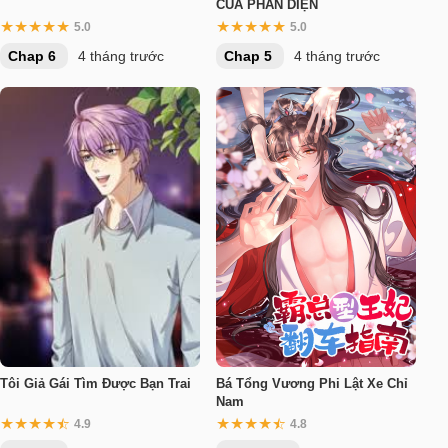
CỦA PHẢN DIỆN
5.0
5.0
Chap 6
4 tháng trước
Chap 5
4 tháng trước
Tôi Giả Gái Tìm Được Bạn Trai
Bá Tổng Vương Phi Lật Xe Chỉ
Nam
4.9
4.8