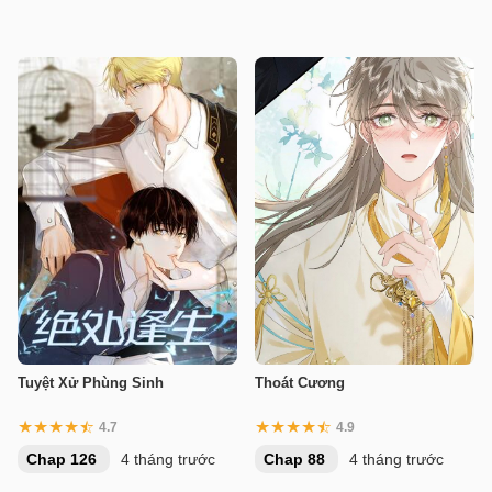
Tuyệt Xử Phùng Sinh
Thoát Cương
4.7
4.9
Chap 126
4 tháng trước
Chap 88
4 tháng trước