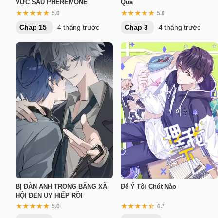
VỰC SÂU PHEREMONE
Quả
5.0
5.0
Chap 15
4 tháng trước
Chap 3
4 tháng trước
BỊ ĐÀN ANH TRONG BĂNG XÃ
Để Ý Tôi Chút Nào
HỘI ĐEN UY HIẾP RỒI
5.0
4.7