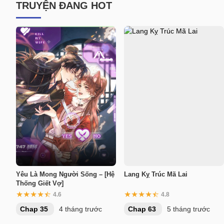
TRUYỆN ĐANG HOT
Yêu Là Mong Người Sống – [Hệ
Lang Kỵ Trúc Mã Lai
Thống Giết Vợ]
4.6
4.8
Chap 35
4 tháng trước
Chap 63
5 tháng trước