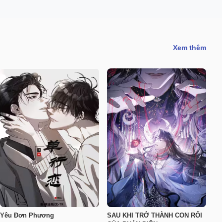
Xem thêm
Yêu Đơn Phương
SAU KHI TRỞ THÀNH CON RỐI