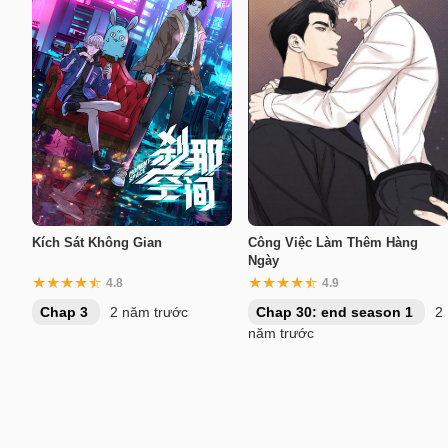
Kích Sát Không Gian
Công Việc Làm Thêm Hàng
Ngày
4.8
4.9
Chap 3
2 năm trước
Chap 30: end season 1
2
năm trước