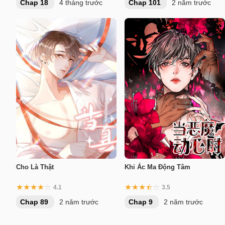
Chap 18
4 tháng trước
Chap 101
2 năm trước
Cho Là Thật
Khi Ác Ma Động Tâm
4.1
3.5
Chap 89
2 năm trước
Chap 9
2 năm trước