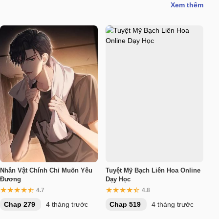
Xem thêm
Nhân Vật Chính Chỉ Muốn Yêu
Tuyệt Mỹ Bạch Liên Hoa Online
Đương
Dạy Học
4.7
4.8
Chap 279
4 tháng trước
Chap 519
4 tháng trước