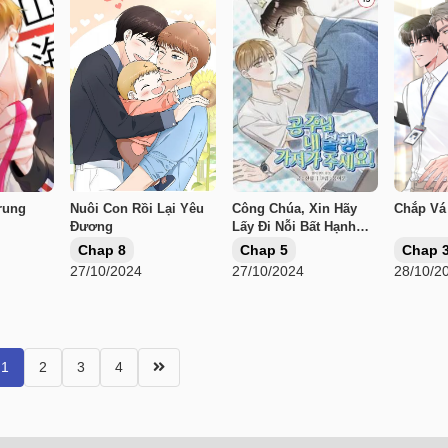
rung
Nuôi Con Rồi Lại Yêu
Công Chúa, Xin Hãy
Chắp Vá
Đương
Lấy Đi Nỗi Bất Hạnh
Của Tôi
Chap 8
Chap 5
Chap 
27/10/2024
27/10/2024
28/10/2
1
2
3
4