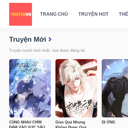
TRANG CHỦ
TRUYỆN HOT
THỂ
Truyện Mới
Truyện tranh mới nhất, vừa được đăng tải
CÙNG NHAU CHÌM
Gieo Quả Nhưng
DỊ ỨNG
ĐẮM VÀO VỰC SÂU
Không Được Quả