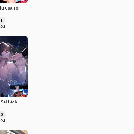
êu Của Tôi
11
024
 Sai Lệch
20
024