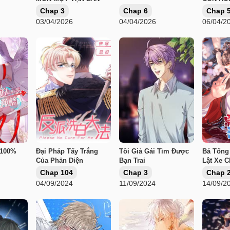
DIỆN
Chap 3
Chap 6
Chap 
03/04/2026
04/04/2026
06/04/2
 100%
Đại Pháp Tẩy Trắng
Tôi Giả Gái Tìm Được
Bá Tổng
Của Phản Diện
Bạn Trai
Lật Xe 
Chap 104
Chap 3
Chap 
04/09/2024
11/09/2024
14/09/2