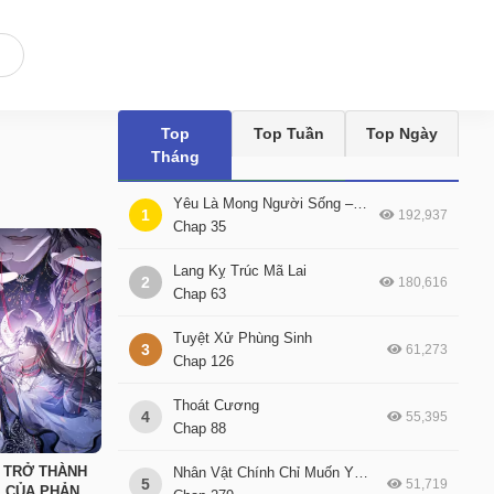
Top
Top Tuần
Top Ngày
Tháng
Yêu Là Mong Người Sống – [Hệ Thống Giết Vợ]
1
192,937
Chap 35
Lang Kỵ Trúc Mã Lai
2
180,616
Chap 63
Tuyệt Xử Phùng Sinh
3
61,273
Chap 126
Thoát Cương
4
55,395
Chap 88
I TRỞ THÀNH
Nhân Vật Chính Chỉ Muốn Yêu Đương
5
51,719
I CỦA PHẢN