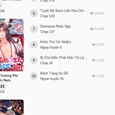
Chap 279
5
Tuyệt Mỹ Bạch Liên Hoa Online Dạy Học
026
6
24,952
Chap 519
Desharow Nhân Ngư
7
14,389
Chap 137
Khốn Thú Chi Nhiễm
8
2,573
Ngoại truyện 6
Bị Chó Điên Phát Hiện Tôi Là Đồng Loại
9
1,922
Chap 24
Bệnh Trạng Dụ Dỗ
 Vương Phi
10
1,915
Ngoại truyện 26
Chỉ Nam
221
024