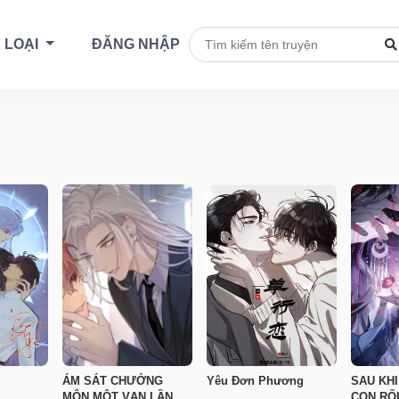
 LOẠI
ĐĂNG NHẬP
ÁM SÁT CHƯỞNG
Yêu Đơn Phương
SAU KH
MÔN MỘT VẠN LẦN
CON RỐ