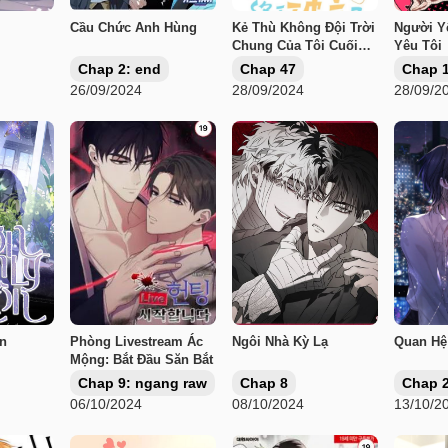
Cầu Chức Anh Hùng
Kẻ Thù Không Đội Trời
Người Y
Chung Của Tôi Cuối
Yêu Tôi
Cùng Cũng Phá Sản
Chap 2: end
Chap 47
Chap 
Rồi
26/09/2024
28/09/2024
28/09/2
n
Phòng Livestream Ác
Ngôi Nhà Kỳ Lạ
Quan Hệ
Mộng: Bắt Đầu Săn Bắt
Chap 9: ngang raw
Chap 8
Chap 
06/10/2024
08/10/2024
13/10/2