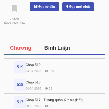
Đọc từ đầu
Đọc mới nhất
0
người
đã lưu truyện này.
Chương
Bình Luận
Chap 519
519
04-04-2026
155
Chap 518
518
04-04-2026
52
Chap 517 : Tướng quân X Y sư (Hết)
517
28-03-2026
52