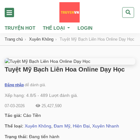
TRUYỆN HOT
THỂ LOẠI
LOGIN
Trang chủ
Xuyên Không
Tuyệt Mỹ Bạch Liên Hoa Online Dạy Học
Tuyệt Mỹ Bạch Liên Hoa Online Dạy Học
Đăng nhập
để đánh giá.
Xếp hạng:
4.8
/
5
-
489
Lượt đánh giá.
07-03-2026
25,427,590
Tác giả:
Cảo Tiền
Thể loại:
Xuyên Không
,
Đam Mỹ
,
Hiện Đại
,
Xuyên Nhanh
Trạng thái:
Đang tiến hành