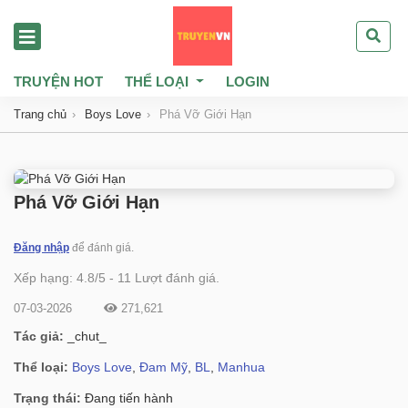
TRUYỆN HOT
THỂ LOẠI
LOGIN
Trang chủ
Boys Love
Phá Vỡ Giới Hạn
Phá Vỡ Giới Hạn
Đăng nhập
để đánh giá.
Xếp hạng:
4.8
/
5
-
11
Lượt đánh giá.
07-03-2026
271,621
Tác giả:
_chut_
Thể loại:
Boys Love
,
Đam Mỹ
,
BL
,
Manhua
Trạng thái:
Đang tiến hành