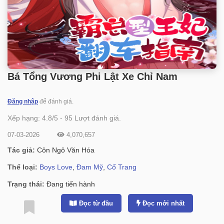
Bá Tổng Vương Phi Lật Xe Chỉ Nam
Đăng nhập
để đánh giá.
Xếp hạng:
4.8
/
5
-
95
Lượt đánh giá.
07-03-2026
4,070,657
Tác giả:
Côn Ngô Văn Hóa
Thể loại:
Boys Love
,
Đam Mỹ
,
Cổ Trang
Trạng thái:
Đang tiến hành
Đọc từ đầu
Đọc mới nhất