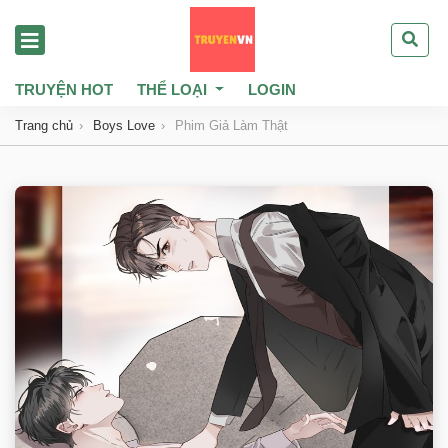
TRUYỆN HOT
THỂ LOẠI
LOGIN
Trang chủ
Boys Love
Phim Giả Làm Thật