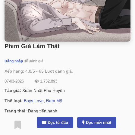
Phim Giả Làm Thật
Đăng nhập
để đánh giá.
Xếp hạng:
4.8
/
5
-
65
Lượt đánh giá.
07-03-2026
1,752,893
Tác giả:
Xuân Nhật Phụ Huyên
Thể loại:
Boys Love
,
Đam Mỹ
Trạng thái:
Đang tiến hành
Đọc từ đầu
Đọc mới nhất