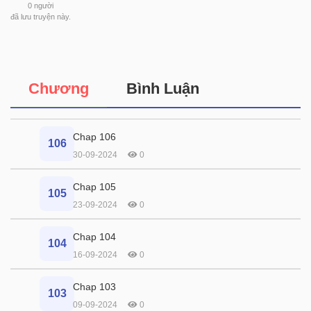
0
người
đã lưu truyện này.
Chương
Bình Luận
Chap 106
106
30-09-2024
0
Chap 105
105
23-09-2024
0
Chap 104
104
16-09-2024
0
Chap 103
103
09-09-2024
0