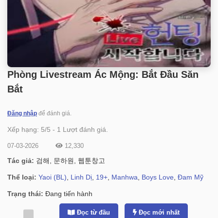
Phòng Livestream Ác Mộng: Bắt Đầu Săn
Bắt
Đăng nhập
để đánh giá.
Xếp hạng:
5
/
5
-
1
Lượt đánh giá.
07-03-2026
12,330
Tác giả:
검해, 문하원, 웹툰창고
Thể loại:
Yaoi (BL)
,
Linh Dị
,
19+
,
Manhwa
,
Boys Love
,
Đam Mỹ
Trạng thái:
Đang tiến hành
Đọc từ đầu
Đọc mới nhất