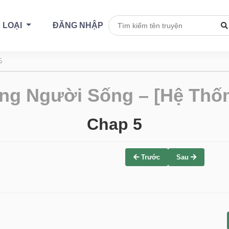
 LOẠI
ĐĂNG NHẬP
5
ng Người Sống – [Hệ Thốn
Chap 5
Trước
Sau