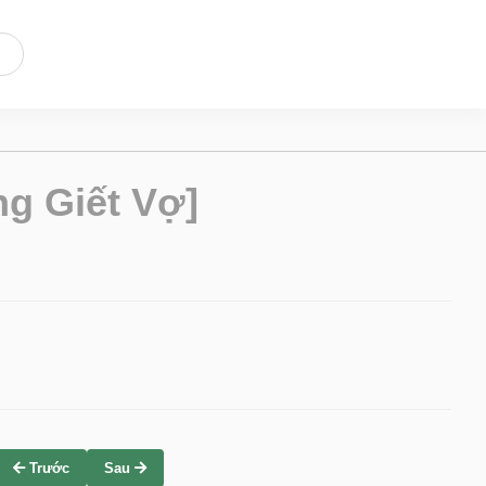
g Giết Vợ]
Trước
Sau