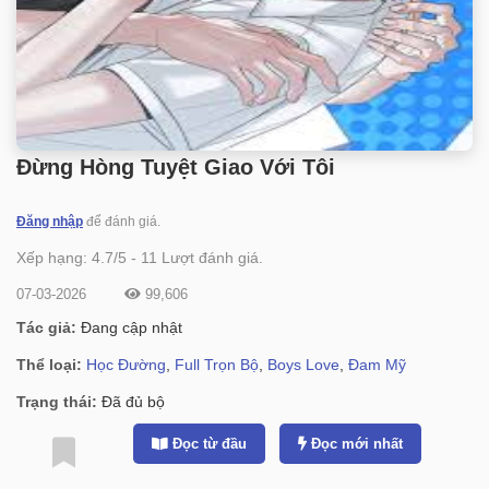
Đừng Hòng Tuyệt Giao Với Tôi
Đăng nhập
để đánh giá.
Xếp hạng:
4.7
/
5
-
11
Lượt đánh giá.
07-03-2026
99,606
Tác giả:
Đang cập nhật
Thể loại:
Học Đường
,
Full Trọn Bộ
,
Boys Love
,
Đam Mỹ
Trạng thái:
Đã đủ bộ
Đọc từ đầu
Đọc mới nhất