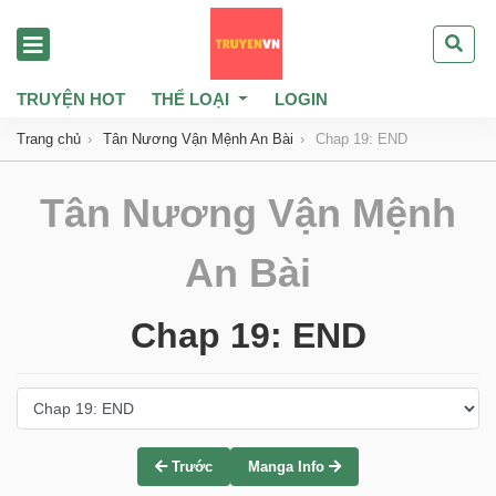
TRUYỆN HOT
THỂ LOẠI
LOGIN
Trang chủ
Tân Nương Vận Mệnh An Bài
Chap 19: END
Tân Nương Vận Mệnh
An Bài
Chap 19: END
Trước
Manga Info