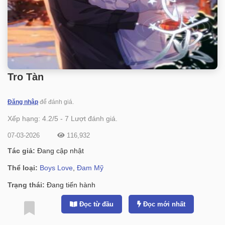
Tro Tàn
Đăng nhập
để đánh giá.
Xếp hạng:
4.2
/
5
-
7
Lượt đánh giá.
07-03-2026
116,932
Tác giả:
Đang cập nhật
Thể loại:
Boys Love
,
Đam Mỹ
Trạng thái:
Đang tiến hành
Đọc từ đầu
Đọc mới nhất