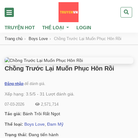
TRUYỆN HOT
THỂ LOẠI
LOGIN
Trang chủ
Boys Love
Chồng Trước Lại Muốn Phục Hôn Rồi
Chồng Trước Lại Muốn Phục Hôn Rồi
Đăng nhập
để đánh giá.
Xếp hạng:
3.5
/
5
-
31
Lượt đánh giá.
07-03-2026
2,571,714
Tác giả:
Bánh Trôi Rất Ngọt
Thể loại:
Boys Love
,
Đam Mỹ
Trạng thái:
Đang tiến hành