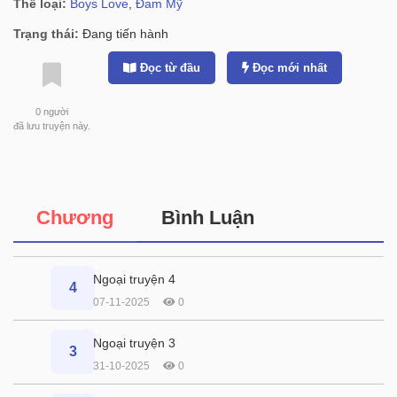
Thể loại:
Boys Love
,
Đam Mỹ
Trạng thái:
Đang tiến hành
Đọc từ đầu
Đọc mới nhất
0
người
đã lưu truyện này.
Chương
Bình Luận
Ngoại truyện 4
4
07-11-2025
0
Ngoại truyện 3
3
31-10-2025
0