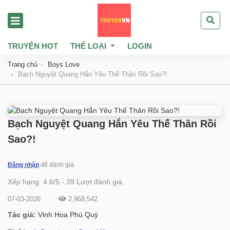
TRUYỆN HOT
THỂ LOẠI
LOGIN
Trang chủ
Boys Love
Bạch Nguyệt Quang Hắn Yêu Thế Thân Rồi Sao?!
Bạch Nguyệt Quang Hắn Yêu Thế Thân Rồi
Sao?!
Đăng nhập
để đánh giá.
Xếp hạng:
4.6
/
5
-
39
Lượt đánh giá.
07-03-2026
2,968,542
Tác giả:
Vinh Hoa Phú Quý