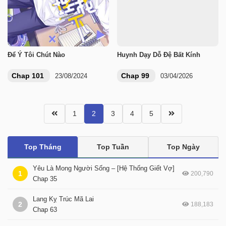
Để Ý Tôi Chút Nào
Huynh Dạy Dỗ Đệ Bất Kính
Chap 101
Chap 99
23/08/2024
03/04/2026
1
2
3
4
5
Top Tháng
Top Tuần
Top Ngày
Yêu Là Mong Người Sống – [Hệ Thống Giết Vợ]
1
200,790
Chap 35
Lang Kỵ Trúc Mã Lai
2
188,183
Chap 63