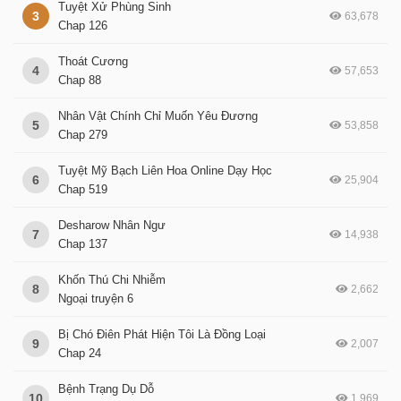
Tuyệt Xử Phùng Sinh
3
63,678
Chap 126
Thoát Cương
4
57,653
Chap 88
Nhân Vật Chính Chỉ Muốn Yêu Đương
5
53,858
Chap 279
Tuyệt Mỹ Bạch Liên Hoa Online Dạy Học
6
25,904
Chap 519
Desharow Nhân Ngư
7
14,938
Chap 137
Khốn Thú Chi Nhiễm
8
2,662
Ngoại truyện 6
Bị Chó Điên Phát Hiện Tôi Là Đồng Loại
9
2,007
Chap 24
Bệnh Trạng Dụ Dỗ
10
1,969