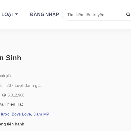
 LOẠI
ĐĂNG NHẬP
ên Sinh
nh giá.
/
5
-
237
Lượt đánh giá.
5,312,908
Dã Thiên Hạc
 Hước
,
Boys Love
,
Đam Mỹ
ng tiến hành