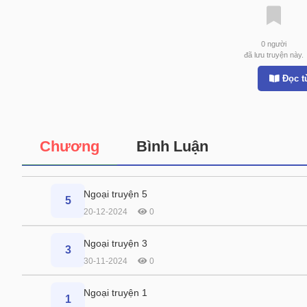
0
người
đã lưu truyện này.
Đọc t
Chương
Bình Luận
Ngoại truyện 5
5
20-12-2024
0
Ngoại truyện 3
3
30-11-2024
0
Ngoại truyện 1
1