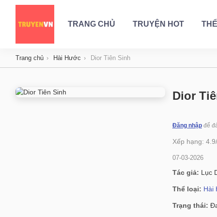
TRANG CHỦ
TRUYỆN HOT
THỂ
Trang chủ
Hài Hước
Dior Tiên Sinh
Dior Ti
Đăng nhập
để đá
Xếp hạng:
4.9
07-03-2026
Tác giả:
Lục 
Thể loại:
Hài
Trạng thái:
Đa