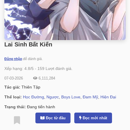
Lai Sinh Bất Kiến
Đăng nhập
để đánh giá.
Xếp hạng:
4.8
/
5
-
159
Lượt đánh giá.
07-03-2026
6,111,284
Tác giả:
Thiên Tập
Thể loại:
Học Đường
,
Ngược
,
Boys Love
,
Đam Mỹ
,
Hiện Đại
Trạng thái:
Đang tiến hành
Đọc từ đầu
Đọc mới nhất