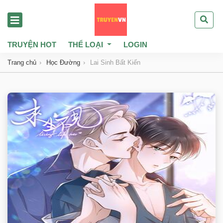
TRUYỆN HOT
THỂ LOẠI
LOGIN
Trang chủ
Học Đường
Lai Sinh Bất Kiến