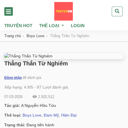
TRUYỆN HOT
THỂ LOẠI
LOGIN
Trang chủ
Boys Love
Thẳng Thắn Từ Nghiêm
Thẳng Thắn Từ Nghiêm
Đăng nhập
để đánh giá.
Xếp hạng:
4.8
/
5
-
87
Lượt đánh giá.
07-03-2026
2,502,512
Tác giả:
A Nguyễn Hữu Tửu
Thể loại:
Boys Love
,
Đam Mỹ
,
Hiện Đại
Trạng thái:
Đang tiến hành