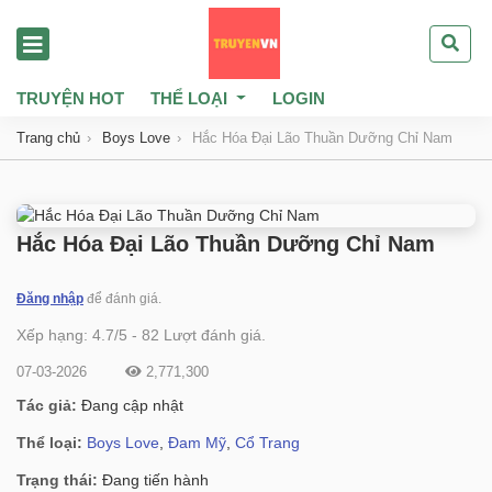
TRUYỆN HOT
THỂ LOẠI
LOGIN
Trang chủ
Boys Love
Hắc Hóa Đại Lão Thuần Dưỡng Chỉ Nam
Hắc Hóa Đại Lão Thuần Dưỡng Chỉ Nam
Đăng nhập
để đánh giá.
Xếp hạng:
4.7
/
5
-
82
Lượt đánh giá.
07-03-2026
2,771,300
Tác giả:
Đang cập nhật
Thể loại:
Boys Love
,
Đam Mỹ
,
Cổ Trang
Trạng thái:
Đang tiến hành