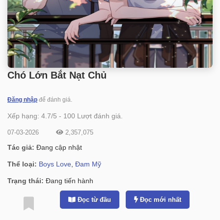
Chó Lớn Bắt Nạt Chủ
Đăng nhập
để đánh giá.
Xếp hạng:
4.7
/
5
-
100
Lượt đánh giá.
07-03-2026
2,357,075
Tác giả:
Đang cập nhật
Thể loại:
Boys Love
,
Đam Mỹ
Trạng thái:
Đang tiến hành
Đọc từ đầu
Đọc mới nhất