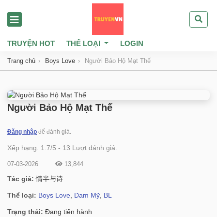
TRUYỆN HOT
THỂ LOẠI
LOGIN
Trang chủ
Boys Love
Người Bảo Hộ Mạt Thế
Người Bảo Hộ Mạt Thế
Đăng nhập
để đánh giá.
Xếp hạng:
1.7
/
5
-
13
Lượt đánh giá.
07-03-2026
13,844
Tác giả:
情半与诗
Thể loại:
Boys Love
,
Đam Mỹ
,
BL
Trạng thái:
Đang tiến hành