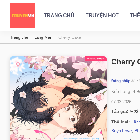
TRANG CHỦ
TRUYỆN HOT
THỂ
Trang chủ
Lãng Mạn
Cherry Cake
Cherry 
Đăng nhập
để đá
Xếp hạng:
4.9
07-03-2026
Tác giả:
노차,
Thể loại:
Lãn
Boys Love
,
BL