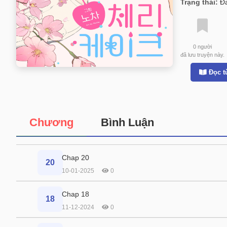
Trạng thái:
Đa
0
người
đã lưu truyện này.
Đọc t
Chương
Bình Luận
Chap 20
20
10-01-2025
0
Chap 18
18
11-12-2024
0