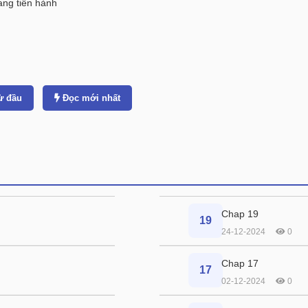
ng tiến hành
ừ đầu
Đọc mới nhất
Chap 19
19
24-12-2024
0
Chap 17
17
02-12-2024
0