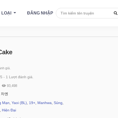
 LOẠI
ĐĂNG NHẬP
Cake
nh giá.
/
5
-
1
Lượt đánh giá.
93,498
 차옌
g Mạn
,
Yaoi (BL)
,
19+
,
Manhwa
,
Sủng
,
,
Hiện Đại