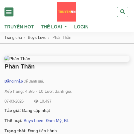
TRUYỆN HOT
THỂ LOẠI
LOGIN
Trang chủ
Boys Love
Phản Thần
Phản Thần
Đăng nhập
để đánh giá.
Xếp hạng:
4.9
/
5
-
10
Lượt đánh giá.
07-03-2026
10,497
Tác giả:
Đang cập nhật
Thể loại:
Boys Love
,
Đam Mỹ
,
BL
Trạng thái:
Đang tiến hành