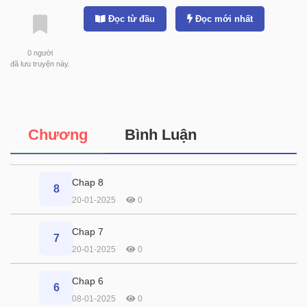
Đọc từ đầu
Đọc mới nhất
0
người
đã lưu truyện này.
Chương
Bình Luận
Chap 8
8
20-01-2025
0
Chap 7
7
20-01-2025
0
Chap 6
6
08-01-2025
0