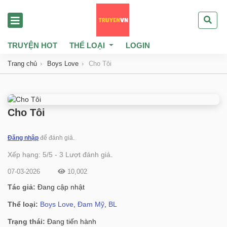
TRUYỆN HOT
THỂ LOẠI
LOGIN
Trang chủ
Boys Love
Cho Tôi
Cho Tôi
Đăng nhập
để đánh giá.
Xếp hạng:
5
/
5
-
3
Lượt đánh giá.
07-03-2026
10,002
Tác giả:
Đang cập nhật
Thể loại:
Boys Love
,
Đam Mỹ
,
BL
Trạng thái:
Đang tiến hành