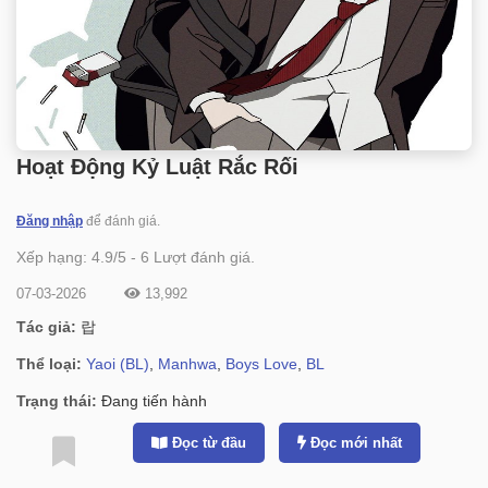
Hoạt Động Kỷ Luật Rắc Rối
Đăng nhập
để đánh giá.
Xếp hạng:
4.9
/
5
-
6
Lượt đánh giá.
07-03-2026
13,992
Tác giả:
랍
Thể loại:
Yaoi (BL)
,
Manhwa
,
Boys Love
,
BL
Trạng thái:
Đang tiến hành
Đọc từ đầu
Đọc mới nhất