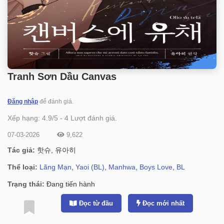
Tranh Sơn Dầu Canvas
Đăng nhập
để đánh giá.
Xếp hạng:
4.9
/
5
-
4
Lượt đánh giá.
07-03-2026
9,622
Tác giả:
핫슈, 유아히
Thể loại:
Lãng Mạn
,
Yaoi (BL)
,
Manhwa
,
Boys Love
,
BL
Trạng thái:
Đang tiến hành
Đọc từ đầu
Đọc mới nhất