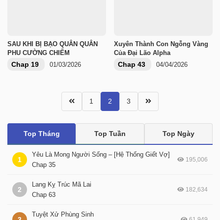
SAU KHI BỊ BẠO QUÂN QUÂN
Xuyên Thành Con Ngỗng Vàng
PHU CƯỜNG CHIẾM
Của Đại Lão Alpha
Chap 19
Chap 43
01/03/2026
04/04/2026
1
2
3
Top Tháng
Top Tuần
Top Ngày
Yêu Là Mong Người Sống – [Hệ Thống Giết Vợ]
1
195,006
Chap 35
Lang Kỵ Trúc Mã Lai
2
182,634
Chap 63
Tuyệt Xử Phùng Sinh
3
61,949