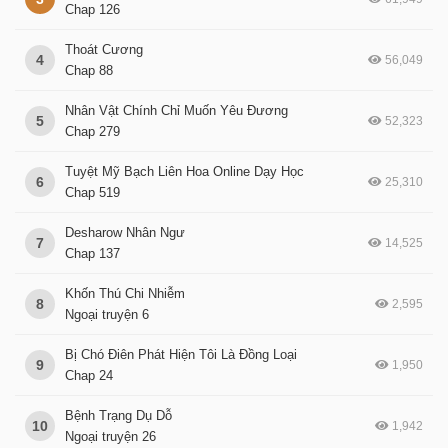
Chap 126
Thoát Cương
4
56,049
Chap 88
Nhân Vật Chính Chỉ Muốn Yêu Đương
5
52,323
Chap 279
Tuyệt Mỹ Bạch Liên Hoa Online Dạy Học
6
25,310
Chap 519
Desharow Nhân Ngư
7
14,525
Chap 137
Khốn Thú Chi Nhiễm
8
2,595
Ngoại truyện 6
Bị Chó Điên Phát Hiện Tôi Là Đồng Loại
9
1,950
Chap 24
Bệnh Trạng Dụ Dỗ
10
1,942
Ngoại truyện 26