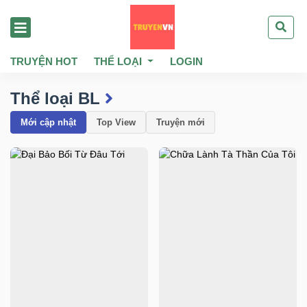
TRUYỆN HOT
THỂ LOẠI
LOGIN
Thể loại BL
Mới cập nhật
Top View
Truyện mới