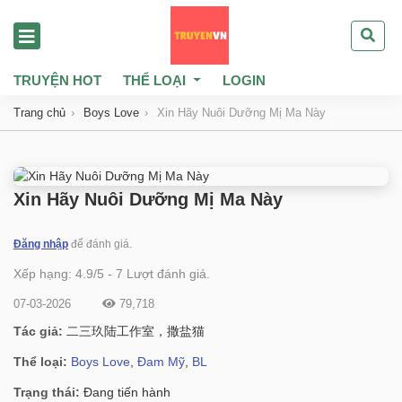
TRUYỆN HOT
THỂ LOẠI
LOGIN
Trang chủ
Boys Love
Xin Hãy Nuôi Dưỡng Mị Ma Này
Xin Hãy Nuôi Dưỡng Mị Ma Này
Đăng nhập
để đánh giá.
Xếp hạng:
4.9
/
5
-
7
Lượt đánh giá.
07-03-2026
79,718
Tác giả:
二三玖陆工作室，撒盐猫
Thể loại:
Boys Love
,
Đam Mỹ
,
BL
Trạng thái:
Đang tiến hành