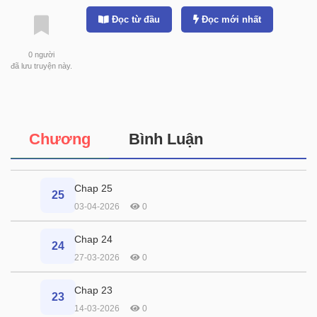
Đọc từ đầu
Đọc mới nhất
0
người
đã lưu truyện này.
Chương
Bình Luận
Chap 25
25
03-04-2026
0
Chap 24
24
27-03-2026
0
Chap 23
23
14-03-2026
0