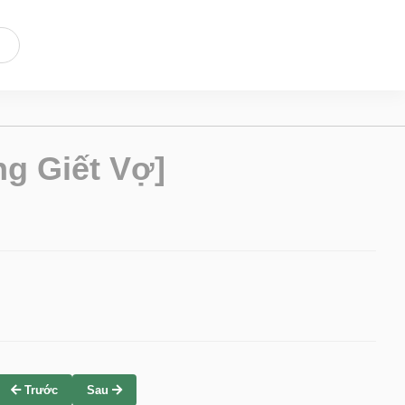
g Giết Vợ]
Trước
Sau