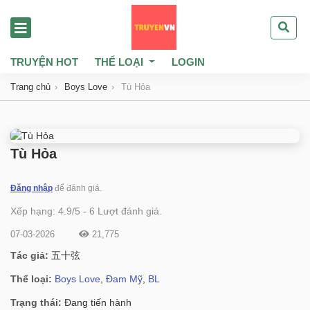
TRUYỆN HOT
THỂ LOẠI
LOGIN
Trang chủ
Boys Love
Tù Hỏa
Tù Hỏa
Đăng nhập
để đánh giá.
Xếp hạng:
4.9
/
5
-
6
Lượt đánh giá.
07-03-2026
21,775
Tác giả:
五十弦
Thể loại:
Boys Love
,
Đam Mỹ
,
BL
Trạng thái:
Đang tiến hành