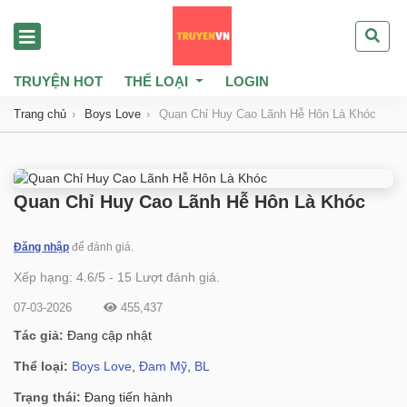
TRUYỆN HOT
THỂ LOẠI
LOGIN
Trang chủ
Boys Love
Quan Chỉ Huy Cao Lãnh Hễ Hôn Là Khóc
Quan Chỉ Huy Cao Lãnh Hễ Hôn Là Khóc
Đăng nhập
để đánh giá.
Xếp hạng:
4.6
/
5
-
15
Lượt đánh giá.
07-03-2026
455,437
Tác giả:
Đang cập nhật
Thể loại:
Boys Love
,
Đam Mỹ
,
BL
Trạng thái:
Đang tiến hành