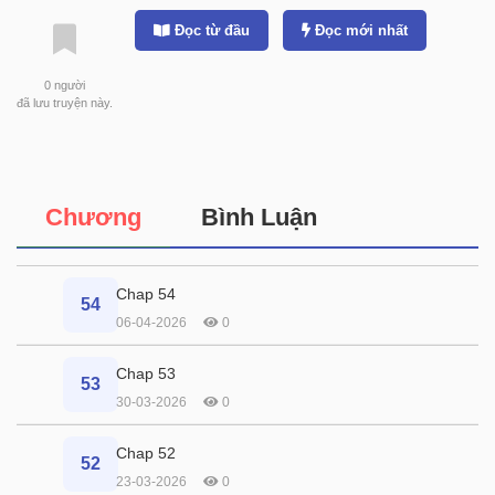
Đọc từ đầu
Đọc mới nhất
0
người
đã lưu truyện này.
Chương
Bình Luận
Chap 54
54
06-04-2026
0
Chap 53
53
30-03-2026
0
Chap 52
52
23-03-2026
0