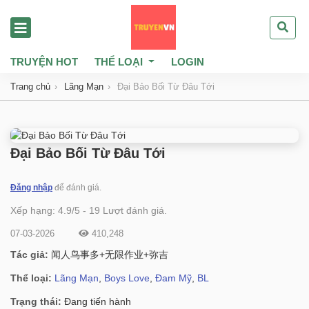
TRUYỆN HOT
THỂ LOẠI
LOGIN
Trang chủ
Lãng Mạn
Đại Bảo Bối Từ Đâu Tới
Đại Bảo Bối Từ Đâu Tới
Đăng nhập
để đánh giá.
Xếp hạng:
4.9
/
5
-
19
Lượt đánh giá.
07-03-2026
410,248
Tác giả:
闻人鸟事多+无限作业+弥吉
Thể loại:
Lãng Mạn
,
Boys Love
,
Đam Mỹ
,
BL
Trạng thái:
Đang tiến hành