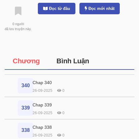
Đọc từ đầu
Đọc mới nhất
0
người
đã lưu truyện này.
Chương
Bình Luận
Chap 340
340
26-09-2025
0
Chap 339
339
26-09-2025
0
Chap 338
338
26-09-2025
0