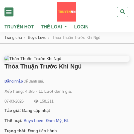
TRUYỆN HOT
THỂ LOẠI
LOGIN
Trang chủ
Boys Love
Thỏa Thuận Trước Khi Ngủ
Thỏa Thuận Trước Khi Ngủ
Đăng nhập
để đánh giá.
Xếp hạng:
4.8
/
5
-
11
Lượt đánh giá.
07-03-2026
158,211
Tác giả:
Đang cập nhật
Thể loại:
Boys Love
,
Đam Mỹ
,
BL
Trạng thái:
Đang tiến hành