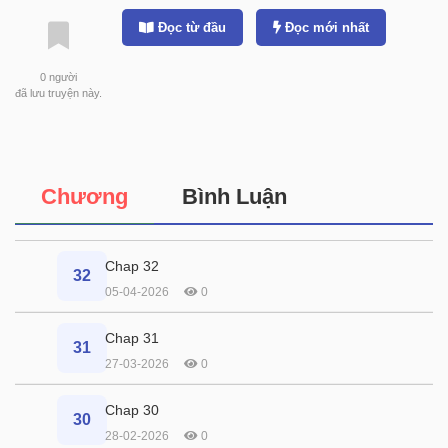
Đọc từ đầu
Đọc mới nhất
0
người
đã lưu truyện này.
Chương
Bình Luận
Chap 32
32
05-04-2026
0
Chap 31
31
27-03-2026
0
Chap 30
30
28-02-2026
0