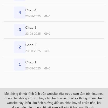
Chap 4
4
23-08-2025
0
Chap 3
3
23-08-2025
0
Chap 2
2
23-08-2025
0
Chap 1
1
23-08-2025
0
Mọi thông tin và hình ảnh trên website đều được sưu tầm trên internet,
chúng tôi không sở hữu hay chịu trách nhiệm bất kỳ thông tin nào trên
website này. Nếu làm ảnh hưởng đến cá nhân hay tổ chức nào, khi
được yêu cầu, chúng tôi sẽ xem xét và gỡ bỏ ngay lập tức.