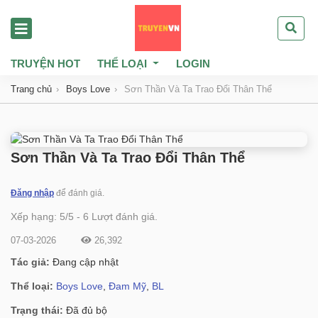
TRUYỆN HOT
THỂ LOẠI
LOGIN
Trang chủ
Boys Love
Sơn Thần Và Ta Trao Đổi Thân Thể
Sơn Thần Và Ta Trao Đổi Thân Thể
Đăng nhập
để đánh giá.
Xếp hạng:
5
/
5
-
6
Lượt đánh giá.
07-03-2026
26,392
Tác giả:
Đang cập nhật
Thể loại:
Boys Love
,
Đam Mỹ
,
BL
Trạng thái:
Đã đủ bộ