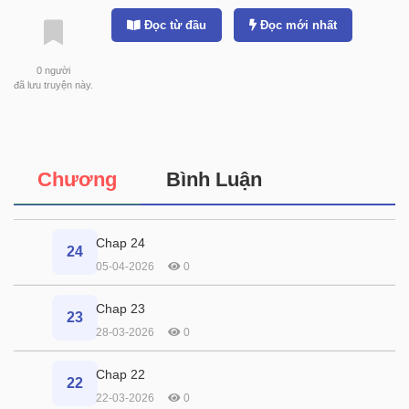
Đọc từ đầu
Đọc mới nhất
0
người
đã lưu truyện này.
Chương
Bình Luận
Chap 24
24
05-04-2026
0
Chap 23
23
28-03-2026
0
Chap 22
22
22-03-2026
0