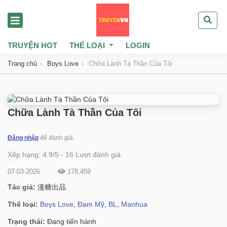
TRUYỆN HOT
THỂ LOẠI
LOGIN
Trang chủ
Boys Love
Chữa Lành Tà Thần Của Tôi
Chữa Lành Tà Thần Của Tôi
Đăng nhập
để đánh giá.
Xếp hạng:
4.9
/
5
-
16
Lượt đánh giá.
07-03-2026
178,459
Tác giả:
漫糖出品
Thể loại:
Boys Love
,
Đam Mỹ
,
BL
,
Manhua
Trạng thái:
Đang tiến hành