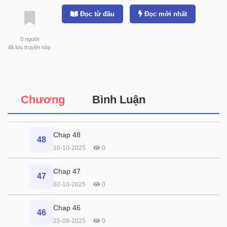
Đọc từ đầu
Đọc mới nhất
0
người
đã lưu truyện này.
Chương
Bình Luận
Chap 48
48
16-10-2025
0
Chap 47
47
02-10-2025
0
Chap 46
46
25-09-2025
0