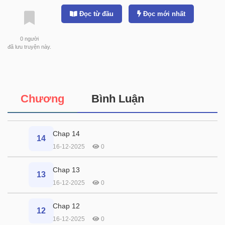
Đọc từ đầu
Đọc mới nhất
0
người
đã lưu truyện này.
Chương
Bình Luận
Chap 14
14
16-12-2025
0
Chap 13
13
16-12-2025
0
Chap 12
12
16-12-2025
0