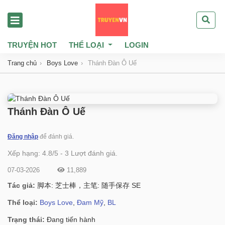
TRUYỆN HOT
THỂ LOẠI
LOGIN
Trang chủ
Boys Love
Thánh Đàn Ô Uế
Thánh Đàn Ô Uế
Đăng nhập
để đánh giá.
Xếp hạng:
4.8
/
5
-
3
Lượt đánh giá.
07-03-2026
11,889
Tác giả:
脚本: 芝士棒，主笔: 随手保存 SE
Thể loại:
Boys Love
,
Đam Mỹ
,
BL
Trạng thái:
Đang tiến hành