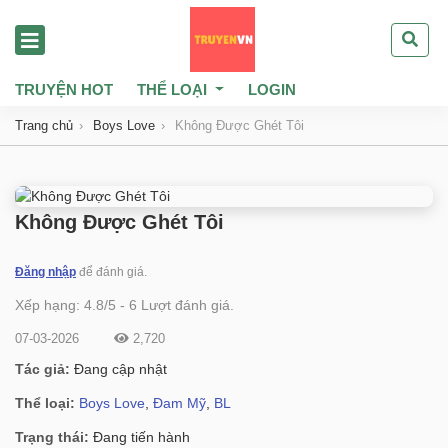
TRUYỆN HOT
THỂ LOẠI
LOGIN
Trang chủ
Boys Love
Không Được Ghét Tôi
Không Được Ghét Tôi
Đăng nhập
để đánh giá.
Xếp hạng:
4.8
/
5
-
6
Lượt đánh giá.
07-03-2026
2,720
Tác giả:
Đang cập nhật
Thể loại:
Boys Love
,
Đam Mỹ
,
BL
Trạng thái:
Đang tiến hành