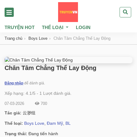
TRUYỆN HOT
THỂ LOẠI
LOGIN
Trang chủ
Boys Love
Chân Tâm Chẳng Thể Lay Động
Chân Tâm Chẳng Thể Lay Động
Đăng nhập
để đánh giá.
Xếp hạng:
4.1
/
5
-
1
Lượt đánh giá.
07-03-2026
700
Tác giả:
云渺组
Thể loại:
Boys Love
,
Đam Mỹ
,
BL
Trạng thái:
Đang tiến hành