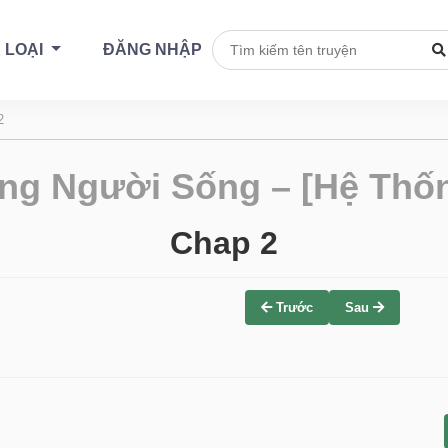
 LOẠI
ĐĂNG NHẬP
2
ng Người Sống – [Hệ Thốn
Chap 2
Trước
Sau