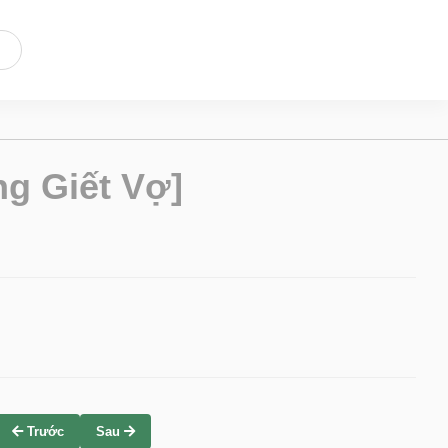
g Giết Vợ]
Trước
Sau