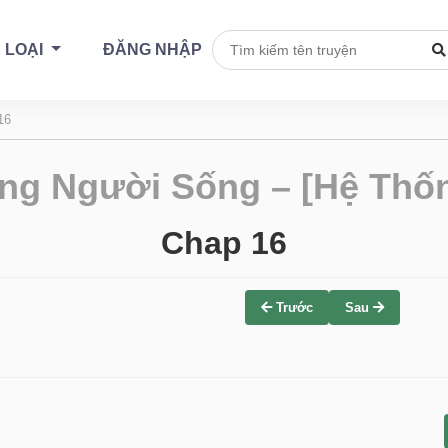
 LOẠI
ĐĂNG NHẬP
16
ng Người Sống – [Hệ Thốn
Chap 16
Trước
Sau