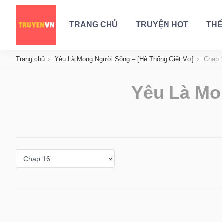
TRANG CHỦ
TRUYỆN HOT
THỂ
Trang chủ
Yêu Là Mong Người Sống – [Hệ Thống Giết Vợ]
Chap 
Yêu Là Mo