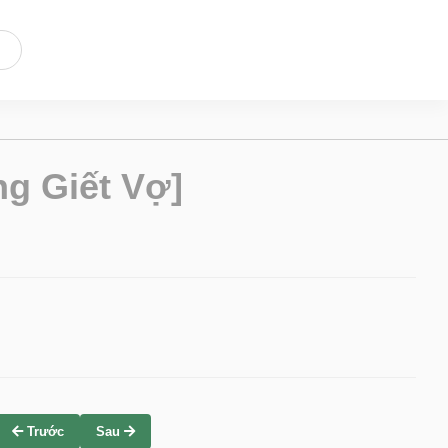
g Giết Vợ]
Trước
Sau