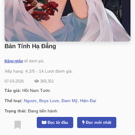
Bản Tính Hạ Đẳng
Đăng nhập
để đánh giá.
Xếp hạng:
4.2
/
5
-
14
Lượt đánh giá.
07-03-2026
368,351
Tác giả:
Hồi Nam Tước
Thể loại:
Ngược
,
Boys Love
,
Đam Mỹ
,
Hiện Đại
Trạng thái:
Đang tiến hành
Đọc từ đầu
Đọc mới nhất